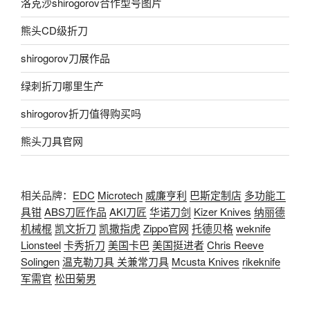
洛克沙shirogorov合作型号图片
熊头CD级折刀
shirogorov刀展作品
绿刺折刀哪里生产
shirogorov折刀值得购买吗
熊头刀具官网
相关品牌：
EDC
Microtech
威廉亨利
巴斯定制店
多功能工
具钳
ABS刀匠作品
AKI刀匠
华诺刀剑
Kizer Knives
纳丽德
机械棍
凯文折刀
凯撒指虎
Zippo官网
托德贝格
weknife
Lionsteel
卡秀折刀
美国卡巴
美国挺进者
Chris Reeve
Solingen
温克勒刀具
关兼常刀具
Mcusta Knives
rikeknife
军需官
松田菊男