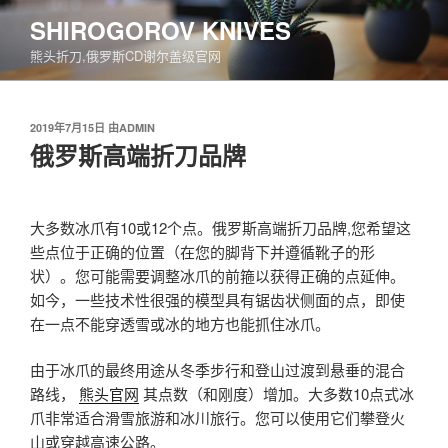
跳
SHIROGOROV KNIVES
至
熊头折刀,俄罗斯CD谢尔盖级官网
内
容
发
2019年7月15日
由
ADMIN
布
俄罗斯高端折刀品牌
于
大多数冰爪有10或12个点。俄罗斯高端折刀品牌,您希望这
些点位于正确的位置（在您的脚背下并遵循靴子的形
状）。您可能需要调整冰爪的前箍以获得正确的点延伸。
如今，一些技术性很强的模型具有锯齿状侧面的点，即使
在一点不能穿透雪或冰的地方也能抓住冰爪。
由于冰爪的最终用途从冬季步行和登山过渡到悬垂的混合
路线，
熊头官网
其点数（和刚度）增加。大多数10点式冰
爪非常适合滑雪旅游和冰川旅行。您可以使用它们攀登火
山或穿越高速公路。