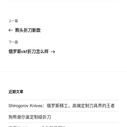
文
上
上一篇
章
一
熊头折刀新款
导
篇
航
文
下
下一篇
章
一
俄罗斯ckf折刀怎么样
篇
文
章
近期文章
Shirogorov Knives：俄罗斯精工，高端定制刀具界的王者
狗熊谢尔盖定制级折刀