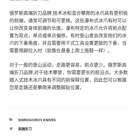
俄罗斯高端折刀品牌,技术冰和混合攀爬的冰爪具有更积极
的前端，通常可调节和可更换。这些瀑布式冰爪有时可以
让你改变身体前端的长度。瀑布特定的冰爪允许将前点配
置为双点，单点或单点偏移。有时登山者会改变他们的冰
爪的下垂角度，并且需要用干式工具设置更陡的下垂，当
需要用脚拉入时（就像在悬垂上爬上拖鞋一样）。
对于一般的登山运动，走路更容易，前点更少。俄罗斯高
端折刀品牌,对于技术攀登，你需要更长的前沿点。大多数
踏入式技术冰爪具有不同的前保释位置，因此您可以根据
您是走路还是攀爬来调整脚趾位置。
分
SHIROGOROV KNIVES
类
标
高端折刀
签